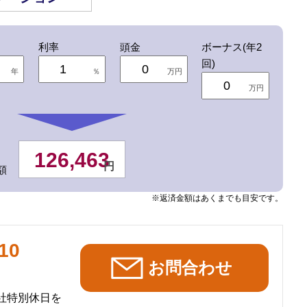
利率
頭金
ボーナス(年2
回)
年
％
万円
万円
126,463
円
額
※返済金額はあくまでも目安です。
10
社特別休日を