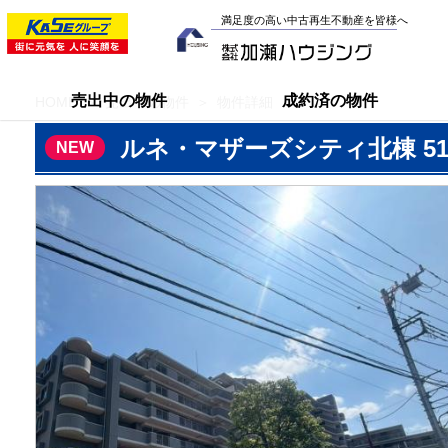
満足度の高い中古再生不動産を皆様へ
売出中の物件
成約済の物件
HOME
売出中の物件
物件詳細
ルネ・マザーズシティ北棟 51