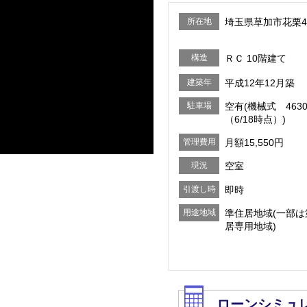
所在地
埼玉県草加市花栗4-2
構造
ＲＣ 10階建て
建築年
平成12年12月築
駐車場
空有(機械式 4630
（6/18時点）)
管理費用
月額15,550円
現況
空室
引渡し時
即時
期
用途地域
準住居地域(一部
居専用地域)
ローンシミュ