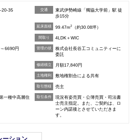
0-35
交通
東武伊勢崎線「獨協大学前」駅 徒
歩15分
延床面積
2
99.47m
（約30.08坪）
間取り
4LDK＋WIC
～6690円
管理の状
株式会社長谷工コミュニティーに
委託
況
修繕積立
月額17,840円
金
土地権利
敷地権割合による共有
取引態様
売主
は第一種中高層住
取引条件
現況有姿売買・公簿売買・司法書
士売主指定。また、ご契約は、ロ
ーン内諾後とさせていただきま
す。
レーション