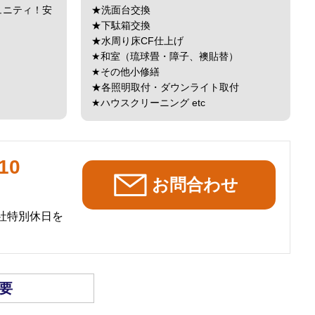
ュニティ！安
★洗面台交換
★下駄箱交換
★水周り床CF仕上げ
★和室（琉球畳・障子、襖貼替）
★その他小修繕
★各照明取付・ダウンライト取付
★ハウスクリーニング etc
10
社特別休日を
要