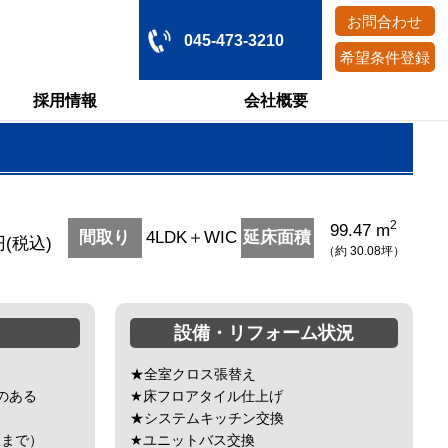
お問合わせ
045-473-3210
希望条件登録
採用情報
会社概要
2
99.47 m
4LDK＋WIC
(税込)
（約 30.08坪）
設備・リフォーム状況
★全室クロス張替え
のある
★床フロアタイル仕上げ
★システムキッチン交換
匹まで）
★ユニットバス交換